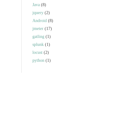
Java
(8)
jquery
(2)
Android
(8)
jmeter
(17)
gatling
(1)
splunk
(1)
locust
(2)
python
(1)